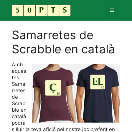
Vés
al
Menú
contingut
Samarretes de
Scrabble en català
Amb
aques
tes
Sama
rretes
de
Scrab
ble en
català
podrà
s lluir la teva afició pel nostre joc preferit en